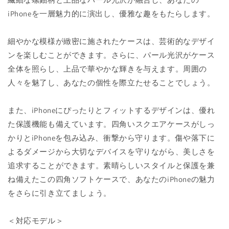
対
対
iPhoneを一層魅力的に演出し、優雅な趣をもたらします。
応
応
螺
螺
細やかな模様が緻密に施されたケースは、芸術的なデザイ
鈿
鈿
ンを楽しむことができます。さらに、パール光沢がケース
柄
柄
ス
ス
全体を照らし、上品で華やかな輝きを与えます。周囲の
ク
ク
人々を魅了し、あなたの個性を際立たせることでしょう。
エ
エ
ア
ア
また、iPhoneにぴったりとフィットするデザインは、優れ
ケ
ケ
た保護機能も備えています。四角いスクエアケースがしっ
ー
ー
かりとiPhoneを包み込み、衝撃から守ります。傷や落下に
ス
ス
よるダメージから大切なデバイスを守りながら、美しさを
パ
パ
追求することができます。素晴らしいスタイルと保護を兼
ー
ー
ル
ル
ね備えたこの四角ソフトケースで、あなたのiPhoneの魅力
光
光
をさらに引き立てましょう。
沢
沢
柄
柄
＜対応モデル＞
四
四