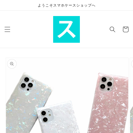
コンテ
ようこそスマホケースショップへ
ンツに
進む
カ
ー
ト
商品情
報にス
キップ