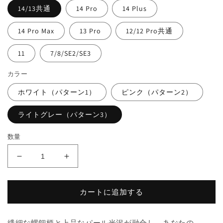
14/13共通
14 Pro
14 Plus
14 Pro Max
13 Pro
12/12 Pro共通
11
7/8/SE2/SE3
カラー
ホワイト（パターン1）
ピンク（パターン2）
ライトグレー（パターン3）
数量
iPhone
iPhone
14
14
シ
シ
カートに追加する
リ
リ
ー
ー
ズ
ズ
繊細な螺鈿柄と上品なパール光沢が融合し、あなたの