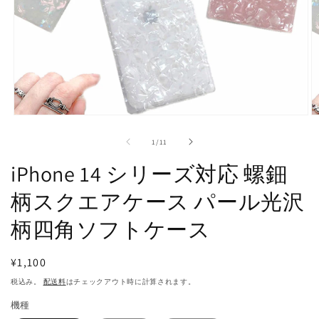
モ
ー
の
1
/
11
ダ
ル
iPhone 14 シリーズ対応 螺鈿
で
メ
柄スクエアケース パール光沢
デ
ィ
柄四角ソフトケース
ア
(1)
(2
を
開
通
¥1,100
く
常
税込み。
配送料
はチェックアウト時に計算されます。
価
機種
格