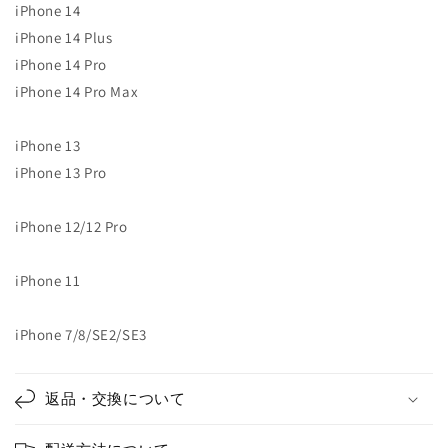
iPhone 14
角
角
iPhone 14 Plus
ソ
ソ
iPhone 14 Pro
フ
フ
iPhone 14 Pro Max
ト
ト
ケ
ケ
ー
ー
iPhone 13
ス
ス
iPhone 13 Pro
の
の
数
数
iPhone 12/12 Pro
量
量
を
を
iPhone 11
減
増
ら
や
す
す
iPhone 7/8/SE2/SE3
返品・交換について