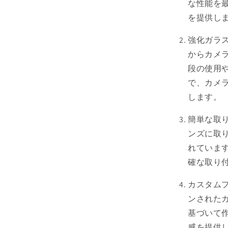
な性能を
レ
を提供し
ン
ズ
強化ガラス
強
からカメ
化
段の使用
ガ
で、カメ
ラ
ス
します。
iPhone
14/15
簡単な取り
Pro
ンズに取
Max
れていま
Plus
の
確な取り
数
カスタムフィ
量
を
ンされた
減
基づいて
ら
感を提供し