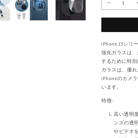
iPhone
15
シ
リ
ー
ズ
iPhone 1
対
強化ガラスは、
応
するために特別
ク
ガラスは、優れ
リ
ス
iPhoneの
タ
います。
ル
ク
特徴:
リ
高い透明度
ア
カ
ンズの透
メ
やビデオ
ラ