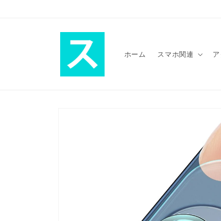
コンテ
ンツに
進む
ホーム
スマホ関連
ア
商品情
報にス
キップ