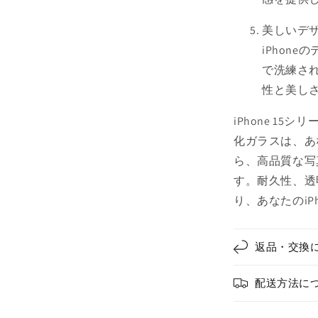
す
美しいデザ
iPhon
で洗練さ
性と美し
iPhone 1
化ガラスは、あ
ら、高品質な写
す。耐久性、透
り、あなたのiP
返品・交換
配送方法に