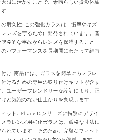
最大限に活かすことで、素晴らしい撮影体験
レ
ます。
ン
ズ
の耐久性: この強化ガラスは、衝撃やキズ
強
ラレンズを守るために開発されています。普
化
や偶発的な事故からレンズを保護すること
ガ
ラのパフォーマンスを長期間にわたって維持
ラ
ス
iPhone
14/15
付け: 商品には、ガラスを簡単にカメラレ
Pro
り付けるための専用の取り付けキットが含ま
Max
す。ユーザーフレンドリーな設計により、正
Plus
付けと気泡のない仕上がりを実現します。
の
数
ット: iPhone 15シリーズに特別にデザイ
量
カメラレンズ用強化ガラスは、厳格な寸法に
を
増
作られています。そのため、完璧なフィット
や
、カメラレンズを360度から保護します。