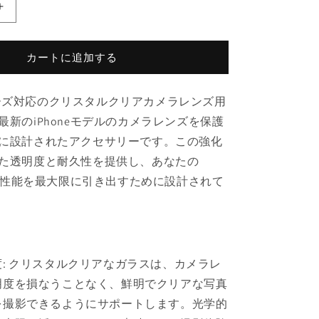
iPhone
15
シ
カートに追加する
リ
ー
ズ
5シリーズ対応のクリスタルクリアカメラレンズ用
対
最新のiPhoneモデルのカメラレンズを保護
応
に設計されたアクセサリーです。この強化
ク
た透明度と耐久性を提供し、あなたの
リ
ス
カメラ性能を最大限に引き出すために設計されて
タ
ル
ク
リ
: クリスタルクリアなガラスは、カメラレ
ア
カ
明度を損なうことなく、鮮明でクリアな写真
メ
を撮影できるようにサポートします。光学的
ラ