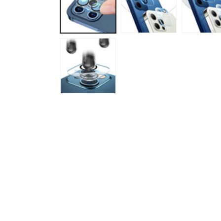
で
メ
デ
ィ
ア
(1)
を
開
く