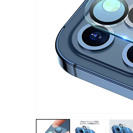
モ
ー
ダ
ル