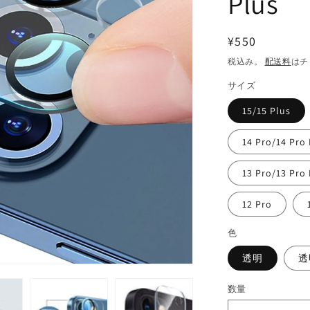
Plus
通
¥550
常
税込み。
配送料
はチ
価
サイズ
格
15/15 Plus
14 Pro/14 Pro
13 Pro/13 Pro
12 Pro
色
透明
透
数量