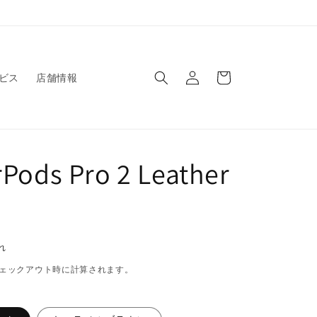
ロ
カ
グ
ー
ビス
店舗情報
イ
ト
ン
irPods Pro 2 Leather
れ
ェックアウト時に計算されます。