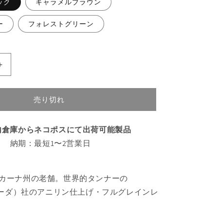
ック
キャラメルブラウン
ー
フォレストグリーン
alto
AirPods
Pro
2
売り切れ
Leather
Case
内倉庫からネコポスにて
出荷可能製品
の
数
納期：最短1〜2営業日
量
を
増
カーナ州の老舗。世界的タンナーの
や
ァイーダ）社のアニリン仕上げ・フルグレインレ
す