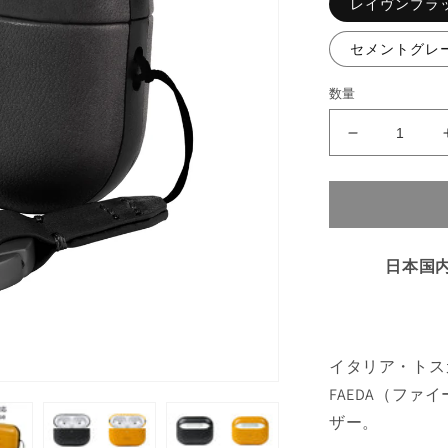
レイヴンブラ
セメントグレ
数量
alto
AirPods
Pro
2
Leather
Case
日本国
の
数
量
を
減
イタリア・トス
ら
FAEDA（フ
す
ザー。