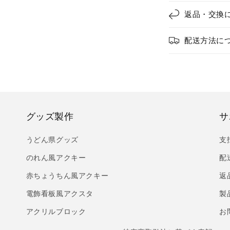
返品・交換
配送方法に
グッズ製作
サ
うどん県グッズ
支
のれん風アクキー
配
赤ちょうちん風アクキー
返
電飾看板風アクスタ
製
アクリルブロック
お