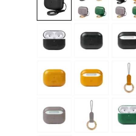
で
メ
デ
ィ
ア
(1)
を
開
く