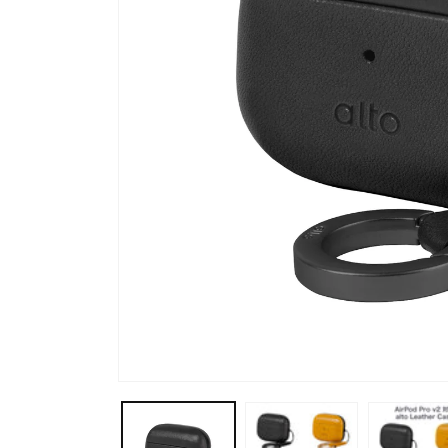
モ
ー
ダ
ル