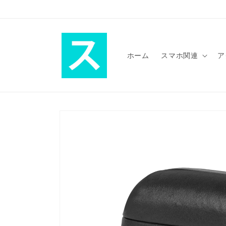
コンテ
ンツに
進む
ホーム
スマホ関連
ア
商品情
報にス
キップ