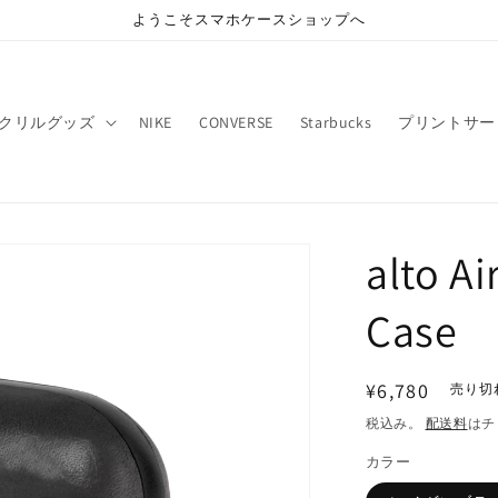
ようこそスマホケースショップへ
クリルグッズ
NIKE
CONVERSE
Starbucks
プリントサー
alto A
Case
通
¥6,780
売り切
常
税込み。
配送料
はチ
価
カラー
格