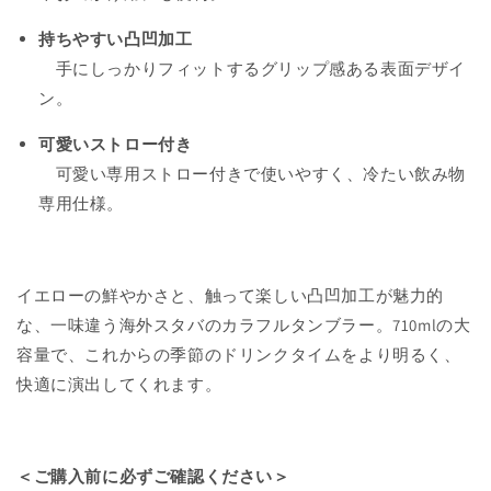
プ
プ
持ちやすい凸凹加工
タ
タ
ン
ン
手にしっかりフィットするグリップ感ある表面デザイ
ブ
ブ
ン。
ラ
ラ
可愛いストロー付き
ー
ー
イ
イ
可愛い専用ストロー付きで使いやすく、冷たい飲み物
エ
エ
専用仕様。
ロ
ロ
ー
ー
765ml
765ml
イエローの鮮やかさと、触って楽しい凸凹加工が魅力的
の
の
な、一味違う海外スタバのカラフルタンブラー。710mlの大
数
数
量
量
容量で、これからの季節のドリンクタイムをより明るく、
を
を
快適に演出してくれます。
減
増
ら
や
す
す
＜ご購入前に必ずご確認ください＞