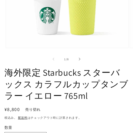
モ
ー
の
1
/
8
ダ
ル
海外限定 Starbucks スターバ
で
メ
ックス カラフルカップタンブ
デ
ィ
ラー イエロー 765ml
ア
(1)
(2
を
開
通
¥8,800
売り切れ
く
常
税込み。
配送料
はチェックアウト時に計算されます。
価
数量
格