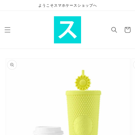
コンテ
ようこそスマホケースショップへ
ンツに
進む
カ
ー
ト
商品情
報にス
キップ