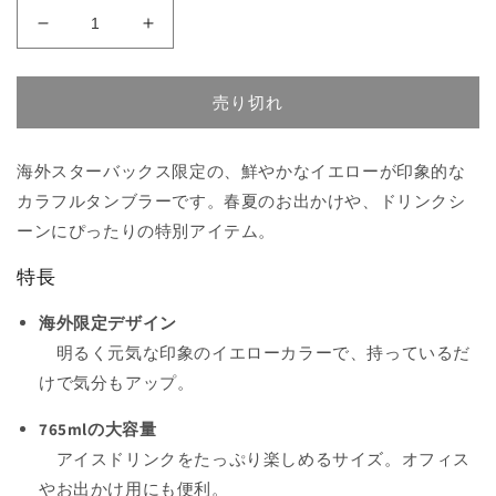
海
海
外
外
限
限
売り切れ
定
定
Starbucks
Starbucks
ス
ス
海外スターバックス限定の、鮮やかなイエローが印象的な
タ
タ
カラフルタンブラーです。春夏のお出かけや、ドリンクシ
ー
ー
ーンにぴったりの特別アイテム。
バ
バ
ッ
ッ
特長
ク
ク
海外限定デザイン
ス
ス
カ
カ
明るく元気な印象のイエローカラーで、持っているだ
ラ
ラ
けで気分もアップ。
フ
フ
765mlの大容量
ル
ル
カ
カ
アイスドリンクをたっぷり楽しめるサイズ。オフィス
ッ
ッ
やお出かけ用にも便利。